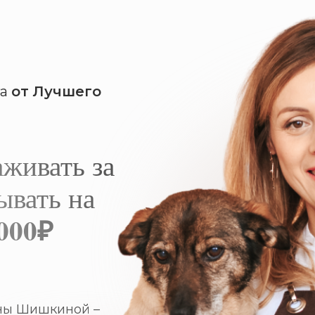
га
от Лучшего
живать за
ывать на
 000₽
ны Шишкиной –