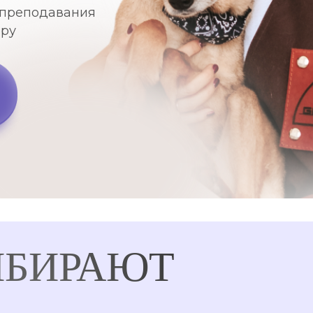
 преподавания
иру
ЫБИРАЮТ