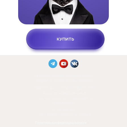
КУПИТЬ
Индивидуальный Предприниматель
ШИШКИНА АННА ВАЛЕРЬЯНОВНА
630060,РОССИЯ,НОВОСИБИР СКАЯ
ОБЛАСТЬ,,НОВОСИБИРСК
Г,,,ЛЕСОСЕЧНАЯ УЛ,7,,КВАРТИРА 13
+79581008153
ОГРНИП/ИНН
317547600139999/540540198643
Политика конфиденциальности