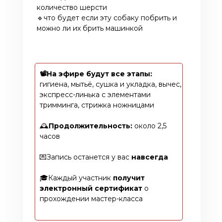
количество шерсти
🔹что будет если эту собаку побрить и
можно ли их брить машинкой
📽️На эфире будут все этапы:
гигиена, мытьё, сушка и укладка, вычес,
экспресс-линька с элементами
тримминга, стрижка ножницами
🕰️
Продолжительность:
около 2,5
часов
💌Запись останется у вас
навсегда
🎓Каждый участник
получит
электронный сертификат
о
прохождении мастер-класса