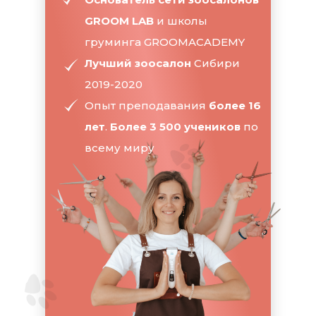
GROOM LAB
и школы
груминга GROOMACADEMY
Лучший зоосалон
Сибири
2019-2020
Опыт преподавания
более 16
лет
.
Более 3 500 учеников
по
всему миру