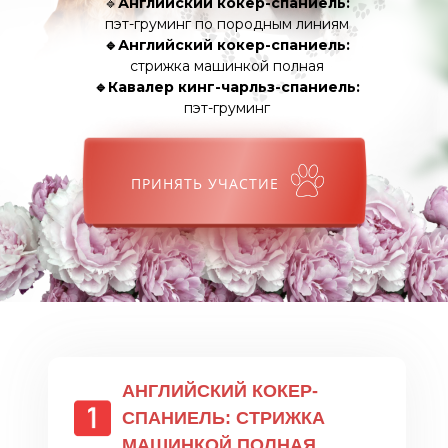
🔹
Английский кокер-спаниель:
пэт-груминг по породным линиям
🔹Английский кокер-спаниель:
стрижка машинкой полная
🔹Кавалер кинг-чарльз-спаниель:
пэт-груминг
ПРИНЯТЬ УЧАСТИЕ
АНГЛИЙСКИЙ КОКЕР-
СПАНИЕЛЬ: СТРИЖКА
МАШИНКОЙ ПОЛНАЯ