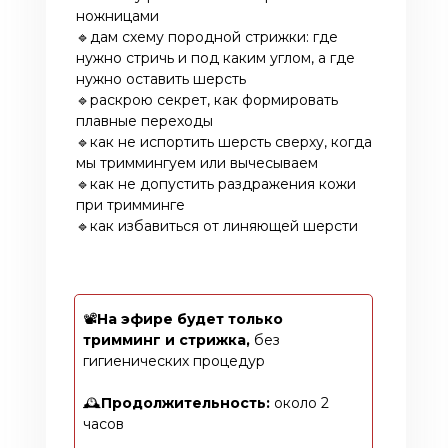
ножницами
🔹дам схему породной стрижки: где
нужно стричь и под каким углом, а где
нужно оставить шерсть
🔹раскрою секрет, как формировать
плавные переходы
🔹как не испортить шерсть сверху, когда
мы триммингуем или вычесываем
🔹как не допустить раздражения кожи
при тримминге
🔹как избавиться от линяющей шерсти
📽️
На эфире будет только
тримминг и стрижка,
без
гигиенических процедур
🕰️
Продолжительность:
около 2
часов